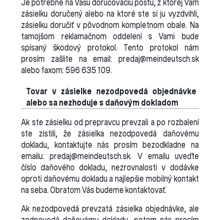
Je potrebné na Vašu doručovaciu poštu, z ktorej Vám
zásielku doručený alebo na ktoré ste si ju vyzdvihli,
zásielku doručiť v pôvodnom kompletnom obale. Na
tamojšom reklamačnom oddelení s Vami bude
spísaný škodový protokol. Tento protokol nám
prosím zašlite na email: predaj@meindeutsch.sk
alebo faxom: 596 635 109.
Tovar v zásielke nezodpovedá objednávke
alebo sa nezhoduje s daňovým dokladom
Ak ste zásielku od prepravcu prevzali a po rozbalení
ste zistili, že zásielka nezodpovedá daňovému
dokladu, kontaktujte nás prosím bezodkladne na
emailu: predaj@meindeutsch.sk. V emailu uveďte
číslo daňového dokladu, nezrovnalosti v dodávke
oproti daňovému dokladu a najlepšie mobilný kontakt
na seba. Obratom Vás budeme kontaktovať.
Ak nezodpovedá prevzatá zásielka objednávke, ale
zodpovedá daňovému dokladu, potom nás prosím