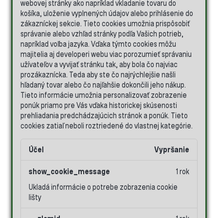
webovej stránky ako napríklad vkladanie tovaru do
košíka, uloženie vyplnených údajov alebo prihlásenie do
Blog
zákazníckej sekcie.
Tieto cookies umožnia prispôsobiť
a
správanie alebo vzhľad stránky podľa Vašich potrieb,
novinky
napríklad voľba jazyka.
Vďaka týmto cookies môžu
majitelia aj developeri webu viac porozumieť správaniu
užívateľov a vyvijať stránku tak, aby bola čo najviac
prozákaznícka. Teda aby ste čo najrýchlejšie našli
hľadaný tovar alebo čo najľahšie dokončili jeho nákup.
Tieto informácie umožnia personalizovať zobrazenie
ponúk priamo pre Vás vďaka historickej skúsenosti
prehliadania predchádzajúcich stránok a ponúk.
Tieto
cookies zatiaľ neboli roztriedené do vlastnej kategórie.
Účel
Vypršanie
show_cookie_message
1 rok
Ukladá informácie o potrebe zobrazenia cookie
lišty