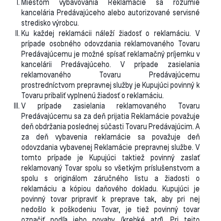
Miestom vybavovania Reklamácie sa rozumie
kancelária Predávajúceho alebo autorizované servisné
stredisko výrobcu.
Ku každej reklamácii náleží žiadosť o reklamáciu. V
prípade osobného odovzdania reklamovaného Tovaru
Predávajúcemu je možné spísať reklamačný príjemku v
kancelárii Predávajúceho. V prípade zasielania
reklamovaného Tovaru Predávajúcemu
prostredníctvom prepravnej služby je Kupujúci povinný k
Tovaru pribaliť vyplnenú žiadosť o reklamáciu.
V prípade zasielania reklamovaného Tovaru
Predávajúcemu sa za deň prijatia Reklamácie považuje
deň obdržania poslednej súčasti Tovaru Predávajúcim. A
za deň vybavenia reklamácie sa považuje deň
odovzdania vybavenej Reklamácie prepravnej službe. V
tomto prípade je Kupujúci taktiež povinný zaslať
reklamovaný Tovar spolu so všetkým príslušenstvom a
spolu s originálom záručného listu a žiadosti o
reklamáciu a kópiou daňového dokladu. Kupujúci je
povinný tovar pripraviť k preprave tak, aby pri nej
nedošlo k poškodeniu Tovar, je tiež povinný tovar
označiť podľa jeho povahy (krehké atď). Pri tejto