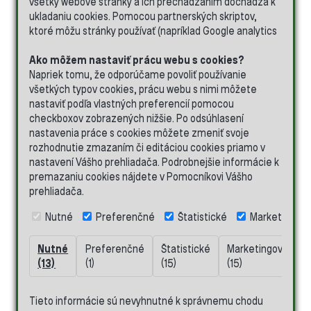
všetky webové stránky a ich prechádzaním dochádza k
Ponuka
ukladaniu cookies. Pomocou partnerských skriptov,
pre
ktoré môžu stránky používať (napríklad Google analytics
školy
Najčastejšie
Ako môžem nastaviť prácu webu s cookies?
otázky
Napriek tomu, že odporúčame povoliť používanie
-
všetkých typov cookies, prácu webu s nimi môžete
FAQ
nastaviť podľa vlastných preferencií pomocou
checkboxov zobrazených nižšie. Po odsúhlasení
Bonusový
nastavenia práce s cookies môžete zmeniť svoje
program
rozhodnutie zmazaním či editáciou cookies priamo v
nastavení Vášho prehliadača. Podrobnejšie informácie k
5
premazaniu cookies nájdete v Pomocníkovi Vášho
výhod
prehliadača.
nákupu
u
Nutné
Preferenčné
Štatistické
Marketingov
nás
Nutné
Preferenčné
Štatistické
Marketingové
N
Informácie
(13)
(1)
(15)
(15)
(
o
výrobkoch
Tieto informácie sú nevyhnutné k správnemu chodu
Kontakt