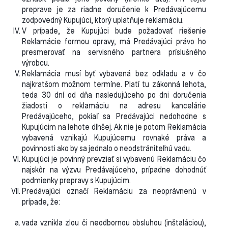
preprave je za riadne doručenie k Predávajúcemu
zodpovedný Kupujúci, ktorý uplatňuje reklamáciu.
V prípade, že Kupujúci bude požadovať riešenie
Reklamácie formou opravy, má Predávajúci právo ho
presmerovať na servisného partnera príslušného
výrobcu.
Reklamácia musí byť vybavená bez odkladu a v čo
najkratšom možnom termíne. Platí tu zákonná lehota,
teda 30 dní od dňa nasledujúceho po dni doručenia
žiadosti o reklamáciu na adresu kancelárie
Predávajúceho, pokiaľ sa Predávajúci nedohodne s
Kupujúcim na lehote dlhšej. Ak nie je potom Reklamácia
vybavená vznikajú Kupujúcemu rovnaké práva a
povinnosti ako by sa jednalo o neodstrániteľnú vadu.
Kupujúci je povinný prevziať si vybavenú Reklamáciu čo
najskôr na výzvu Predávajúceho, prípadne dohodnúť
podmienky prepravy s Kupujúcim.
Predávajúci označí Reklamáciu za neoprávnenú v
prípade, že:
vada vznikla zlou či neodbornou obsluhou (inštaláciou),