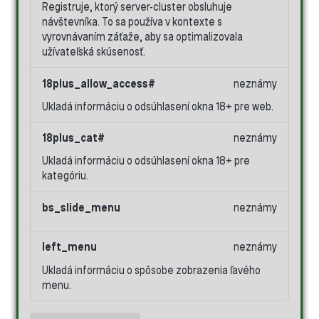
Registruje, ktorý server-cluster obsluhuje
návštevníka. To sa používa v kontexte s
vyrovnávaním záťaže, aby sa optimalizovala
užívateľská skúsenosť.
18plus_allow_access#
neznámy
Ukladá informáciu o odsúhlasení okna 18+ pre web.
18plus_cat#
neznámy
Ukladá informáciu o odsúhlasení okna 18+ pre
kategóriu.
bs_slide_menu
neznámy
left_menu
neznámy
Ukladá informáciu o spôsobe zobrazenia ľavého
menu.