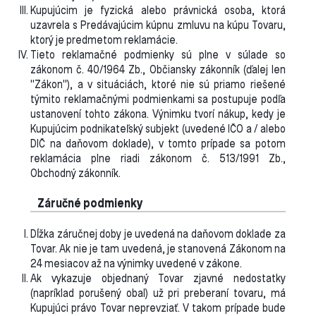
Kupujúcim je fyzická alebo právnická osoba, ktorá
uzavrela s Predávajúcim kúpnu zmluvu na kúpu Tovaru,
ktorý je predmetom reklamácie.
Tieto reklamačné podmienky sú plne v súlade so
zákonom č. 40/1964 Zb., Občiansky zákonník (ďalej len
"Zákon"), a v situáciách, ktoré nie sú priamo riešené
týmito reklamačnými podmienkami sa postupuje podľa
ustanovení tohto zákona. Výnimku tvorí nákup, kedy je
Kupujúcim podnikateľský subjekt (uvedené IČO a / alebo
DIČ na daňovom doklade), v tomto prípade sa potom
reklamácia plne riadi zákonom č. 513/1991 Zb.,
Obchodný zákonník.
Záručné podmienky
Dĺžka záručnej doby je uvedená na daňovom doklade za
Tovar. Ak nie je tam uvedená, je stanovená Zákonom na
24 mesiacov až na výnimky uvedené v zákone.
Ak vykazuje objednaný Tovar zjavné nedostatky
(napríklad porušený obal) už pri preberaní tovaru, má
Kupujúci právo Tovar neprevziať. V takom prípade bude