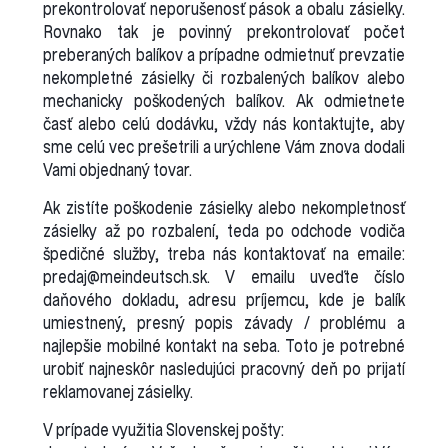
prekontrolovať neporušenosť pások a obalu zásielky.
Rovnako tak je povinný prekontrolovať počet
preberaných balíkov a prípadne odmietnuť prevzatie
nekompletné zásielky či rozbalených balíkov alebo
mechanicky poškodených balíkov. Ak odmietnete
časť alebo celú dodávku, vždy nás kontaktujte, aby
sme celú vec prešetrili a urýchlene Vám znova dodali
Vami objednaný tovar.
Ak zistíte poškodenie zásielky alebo nekompletnosť
zásielky až po rozbalení, teda po odchode vodiča
špedičné služby, treba nás kontaktovať na emaile:
predaj@meindeutsch.sk. V emailu uveďte číslo
daňového dokladu, adresu príjemcu, kde je balík
umiestnený, presný popis závady / problému a
najlepšie mobilné kontakt na seba. Toto je potrebné
urobiť najneskôr nasledujúci pracovný deň po prijatí
reklamovanej zásielky.
V prípade využitia Slovenskej pošty: