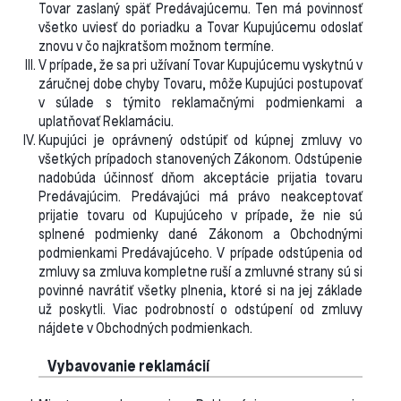
Tovar zaslaný späť Predávajúcemu. Ten má povinnosť
všetko uviesť do poriadku a Tovar Kupujúcemu odoslať
znovu v čo najkratšom možnom termíne.
V prípade, že sa pri užívaní Tovar Kupujúcemu vyskytnú v
záručnej dobe chyby Tovaru, môže Kupujúci postupovať
v súlade s týmito reklamačnými podmienkami a
uplatňovať Reklamáciu.
Kupujúci je oprávnený odstúpiť od kúpnej zmluvy vo
všetkých prípadoch stanovených Zákonom. Odstúpenie
nadobúda účinnosť dňom akceptácie prijatia tovaru
Predávajúcim. Predávajúci má právo neakceptovať
prijatie tovaru od Kupujúceho v prípade, že nie sú
splnené podmienky dané Zákonom a Obchodnými
podmienkami Predávajúceho. V prípade odstúpenia od
zmluvy sa zmluva kompletne ruší a zmluvné strany sú si
povinné navrátiť všetky plnenia, ktoré si na jej základe
už poskytli. Viac podrobností o odstúpení od zmluvy
nájdete v Obchodných podmienkach.
Vybavovanie reklamácií