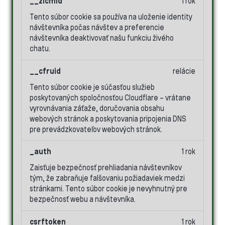
__zlcmid
1 rok
Tento súbor cookie sa používa na uloženie identity
návštevníka počas návštev a preferencie
návštevníka deaktivovať našu funkciu živého
chatu.
__cfruid
relácie
Tento súbor cookie je súčasťou služieb
poskytovaných spoločnosťou Cloudflare – vrátane
vyrovnávania záťaže, doručovania obsahu
webových stránok a poskytovania pripojenia DNS
pre prevádzkovateľov webových stránok.
_auth
1 rok
Zaisťuje bezpečnosť prehliadania návštevníkov
tým, že zabraňuje falšovaniu požiadaviek medzi
stránkami. Tento súbor cookie je nevyhnutný pre
bezpečnosť webu a návštevníka.
csrftoken
1 rok