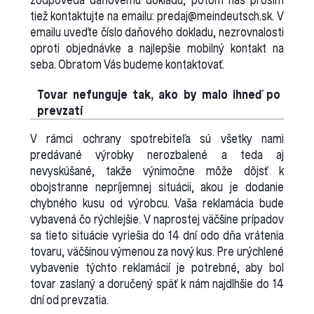
tiež kontaktujte na emailu: predaj@meindeutsch.sk. V
emailu uveďte číslo daňového dokladu, nezrovnalosti
oproti objednávke a najlepšie mobilný kontakt na
seba. Obratom Vás budeme kontaktovať.
Tovar nefunguje tak, ako by malo ihneď po
prevzatí
V rámci ochrany spotrebiteľa sú všetky nami
predávané výrobky nerozbalené a teda aj
nevyskúšané, takže výnimočne môže dôjsť k
obojstranne nepríjemnej situácii, akou je dodanie
chybného kusu od výrobcu. Vaša reklamácia bude
vybavená čo rýchlejšie. V naprostej väčšine prípadov
sa tieto situácie vyriešia do 14 dní odo dňa vrátenia
tovaru, väčšinou výmenou za nový kus. Pre urýchlené
vybavenie týchto reklamácií je potrebné, aby bol
tovar zaslaný a doručený späť k nám najdlhšie do 14
dní od prevzatia.