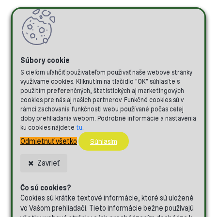
Doprava,
platba
a
osobný
S cieľom uľahčiť používateľom používať naše webové stránky
odber
využívame cookies. Kliknutím na tlačidlo "OK" súhlasíte s
použitím preferenčných, štatistických aj marketingových
Reklamácia,
cookies pre nás aj našich partnerov. Funkčné cookies sú v
vrátenie,
rámci zachovania funkčnosti webu používané počas celej
výmena
doby prehliadania webom. Podrobné informácie a nastavenia
ku cookies nájdete
tu
.
Nákupné
Odmietnuť všetko
Súhlasím
podmienky
Ako
Zavrieť
nakupovať
Čo sú cookies?
Katalógy,
Cookies sú krátke textové informácie, ktoré sú uložené
newsletter
vo Vašom prehliadači. Tieto informácie bežne používajú