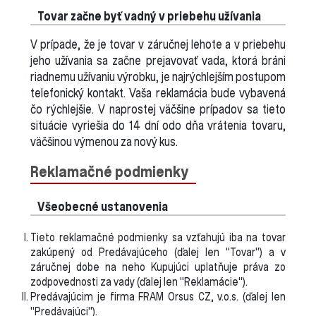
Tovar začne byť vadný v priebehu užívania
V prípade, že je tovar v záručnej lehote a v priebehu
jeho užívania sa začne prejavovať vada, ktorá bráni
riadnemu užívaniu výrobku, je najrýchlejším postupom
telefonický kontakt. Vaša reklamácia bude vybavená
čo rýchlejšie. V naprostej väčšine prípadov sa tieto
situácie vyriešia do 14 dní odo dňa vrátenia tovaru,
väčšinou výmenou za nový kus.
Reklamačné podmienky
Všeobecné ustanovenia
Tieto reklamačné podmienky sa vzťahujú iba na tovar
zakúpený od Predávajúceho (ďalej len "Tovar") a v
záručnej dobe na neho Kupujúci uplatňuje práva zo
zodpovednosti za vady (ďalej len "Reklamácie").
Predávajúcim je firma FRAM Orsus CZ, v.o.s. (ďalej len
"Predávajúci").