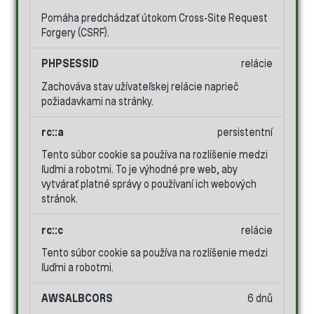
Pomáha predchádzať útokom Cross-Site Request
Forgery (CSRF).
PHPSESSID
relácie
Zachováva stav užívateľskej relácie naprieč
požiadavkami na stránky.
rc::a
persistentní
Tento súbor cookie sa používa na rozlíšenie medzi
ľuďmi a robotmi. To je výhodné pre web, aby
vytvárať platné správy o používaní ich webových
stránok.
rc::c
relácie
Tento súbor cookie sa používa na rozlíšenie medzi
ľuďmi a robotmi.
AWSALBCORS
6 dnů