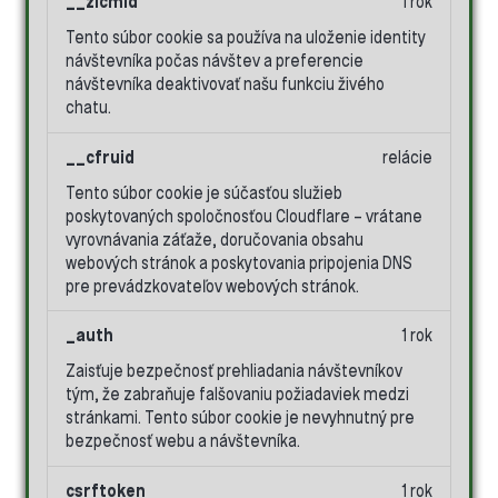
__zlcmid
1 rok
Tento súbor cookie sa používa na uloženie identity
návštevníka počas návštev a preferencie
návštevníka deaktivovať našu funkciu živého
chatu.
__cfruid
relácie
Tento súbor cookie je súčasťou služieb
poskytovaných spoločnosťou Cloudflare – vrátane
vyrovnávania záťaže, doručovania obsahu
webových stránok a poskytovania pripojenia DNS
pre prevádzkovateľov webových stránok.
_auth
1 rok
Zaisťuje bezpečnosť prehliadania návštevníkov
tým, že zabraňuje falšovaniu požiadaviek medzi
stránkami. Tento súbor cookie je nevyhnutný pre
bezpečnosť webu a návštevníka.
csrftoken
1 rok