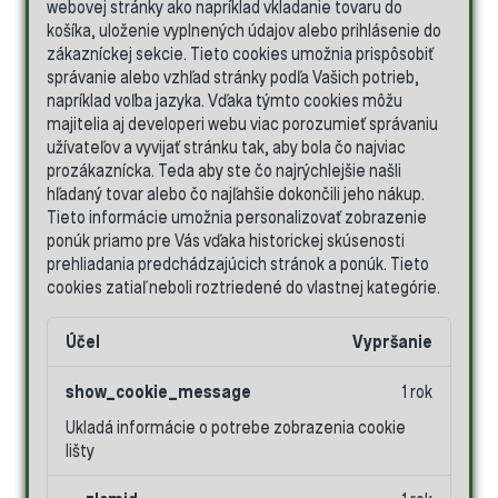
webovej stránky ako napríklad vkladanie tovaru do
košíka, uloženie vyplnených údajov alebo prihlásenie do
zákazníckej sekcie.
Tieto cookies umožnia prispôsobiť
správanie alebo vzhľad stránky podľa Vašich potrieb,
napríklad voľba jazyka.
Vďaka týmto cookies môžu
majitelia aj developeri webu viac porozumieť správaniu
užívateľov a vyvijať stránku tak, aby bola čo najviac
prozákaznícka. Teda aby ste čo najrýchlejšie našli
hľadaný tovar alebo čo najľahšie dokončili jeho nákup.
Tieto informácie umožnia personalizovať zobrazenie
ponúk priamo pre Vás vďaka historickej skúsenosti
prehliadania predchádzajúcich stránok a ponúk.
Tieto
cookies zatiaľ neboli roztriedené do vlastnej kategórie.
Účel
Vypršanie
show_cookie_message
1 rok
Ukladá informácie o potrebe zobrazenia cookie
lišty