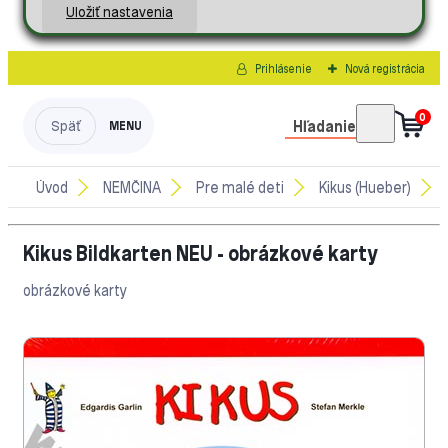
Uložiť nastavenia
Prihlásenie
Nová registrácia
0
Hľadanie
Úvod
NEMČINA
Pre malé deti
Kikus (Hueber)
Kikus Bildkarten NEU - obrázkové karty
obrázkové karty