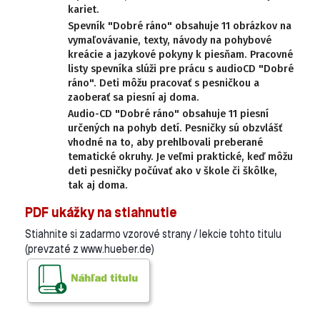
kariet.
Spevník "Dobré ráno" obsahuje 11 obrázkov na
vymaľovávanie, texty, návody na pohybové
kreácie a jazykové pokyny k piesňam. Pracovné
listy spevníka slúži pre prácu s audioCD "Dobré
ráno". Deti môžu pracovať s pesničkou a
zaoberať sa piesní aj doma.
Audio-CD "Dobré ráno" obsahuje 11 piesní
určených na pohyb detí. Pesničky sú obzvlášť
vhodné na to, aby prehlbovali preberané
tematické okruhy. Je veľmi praktické, keď môžu
deti pesničky počúvať ako v škole či škôlke,
tak aj doma.
PDF ukážky na stiahnutie
Stiahnite si zadarmo vzorové strany / lekcie tohto titulu
(prevzaté z www.hueber.de)