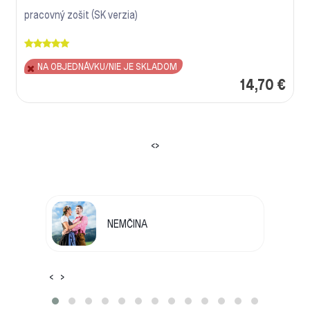
pracovný zošit (SK verzia)
NA OBJEDNÁVKU/NIE JE SKLADOM
14,70 €
‹
›
NEMČINA
‹
›