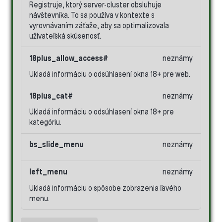
Registruje, ktorý server-cluster obsluhuje
návštevníka. To sa používa v kontexte s
vyrovnávaním záťaže, aby sa optimalizovala
užívateľská skúsenosť.
18plus_allow_access#
neznámy
Ukladá informáciu o odsúhlasení okna 18+ pre web.
18plus_cat#
neznámy
Ukladá informáciu o odsúhlasení okna 18+ pre
kategóriu.
bs_slide_menu
neznámy
left_menu
neznámy
Ukladá informáciu o spôsobe zobrazenia ľavého
menu.