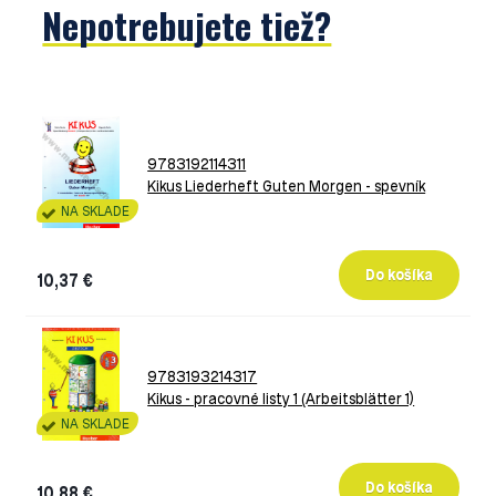
Nepotrebujete tiež?
9783192114311
Kikus Liederheft Guten Morgen - spevník
NA SKLADE
10,37 €
9783193214317
Kikus - pracovné listy 1 (Arbeitsblätter 1)
NA SKLADE
10,88 €