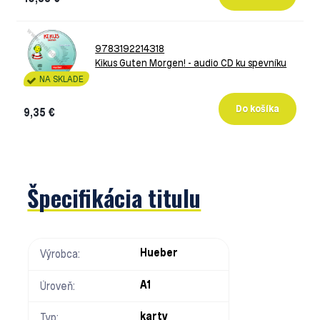
9783192214318
Kikus Guten Morgen! - audio CD ku spevníku
NA SKLADE
9,35 €
Špecifikácia titulu
Hueber
Výrobca:
A1
Úroveň:
karty
Typ: