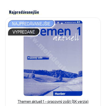
Najpredávanejšie
NAJPREDÁVANEJŠIE
VYPREDANÉ
Themen aktuell 1 – pracovný zošit (SK verzia)