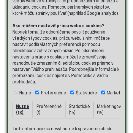
všetky webové stránky a ich prechádzaním dochádza k
ukladaniu cookies. Pomocou partnerských skriptov,
ktoré môžu stránky používať (napríklad Google analytics
Ako môžem nastaviť prácu webu s cookies?
Napriek tomu, že odporúčame povoliť používanie
všetkých typov cookies, prácu webu s nimi môžete
nastaviť podľa vlastných preferencií pomocou
checkboxov zobrazených nižšie. Po odsúhlasení
nastavenia práce s cookies môžete zmeniť svoje
rozhodnutie zmazaním či editáciou cookies priamo v
nastavení Vášho prehliadača. Podrobnejšie informácie k
premazaniu cookies nájdete v Pomocníkovi Vášho
prehliadača.
Nutné
Preferenčné
Štatistické
Marketingov
Nutné
Preferenčné
Štatistické
Marketingové
N
(13)
(1)
(15)
(15)
(
Tieto informácie sú nevyhnutné k správnemu chodu