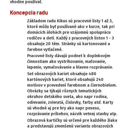
vhodne používať.
Koncepcia radu
Základom radu Kikus sú pracovné listy 1 až 3,
ktoré môžu byť používané ako v kurze, tak pri
domácich úlohách pre vzájomnú spoluprácu
rodičov a detí. Každý z pracovných listov 1 - 3
obsahuje 20 tém. Stránky sú kartonované a
farebne vytlačené.
Pracovné listy dávajú podnet k doplnkovým
činnostiam ako vystrihovanie, maľovanie,
lepenie, vymaľovávanie a hlavne rozprávanie.
Set obrazových kariet obsahuje 480
kartónových kariet, ktoré obsahujú 240
motívov v prevedení farebnom a čiernobielom.
Obrázky sa týkajú rôznych tematických
okruhov detského sveta, ako napr rodina,
odievanie, zvieratá, číslovky, farby atď. Karty
sú vhodné aj pre hry ako napr pexeso,
rozprávanie príbehov, nácvik vetnej stavby atp.
Obrazová kartičky sú určené pre každého žiaka
a predstavujú zmenšenú variantu obrazových