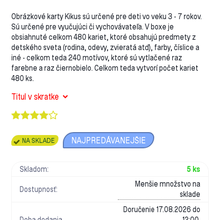
Obrázkové karty Kikus sú určené pre deti vo veku 3 - 7 rokov.
Sú určené pre vyučujúci či vychovávateľa. V boxe je
obsiahnuté celkom 480 kariet, ktoré obsahujú predmety z
detského sveta (rodina, odevy, zvieratá atď), farby, číslice a
iné - celkom teda 240 motívov, ktoré sú vytlačené raz
farebne a raz čiernobielo. Celkom teda vytvorí počet kariet
480 ks.
Titul v skratke
NAJPREDÁVANEJŠIE
NA SKLADE
Skladom:
5 ks
Menšie množstvo na
Dostupnosť:
sklade
Doručenie 17.08.2026 do
Doba dodania
12:00.