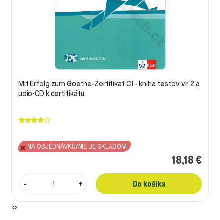
Mit Erfolg zum Goethe-Zertifikat C1 - kniha testov vr. 2 a
udio-CD k certifikátu
NA OBJEDNÁVKU/NIE JE SKLADOM
18,18 €
-
+
‹
›