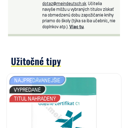
dotaz@meindeutsch.sk
. Učitelia
navyše môžu u vybraných titulov získať
na obmedzenú dobu zapožičanie knihy
priamo do školy (týka sa iba učebníc, nie
doplnkov atp.).
Viac tu
.
Užitočné tipy
NAJPREDÁVANEJŠIE
VYPREDANÉ
TITUL NAHRADENÝ