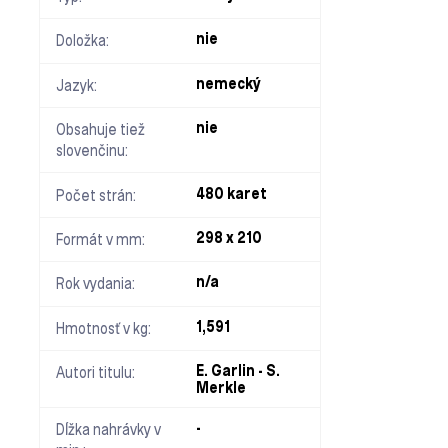
nie
Doložka:
nemecký
Jazyk:
nie
Obsahuje tiež
slovenčinu:
480 karet
Počet strán:
298 x 210
Formát v mm:
n/a
Rok vydania:
1,591
Hmotnosť v kg:
E. Garlin - S.
Autori titulu:
Merkle
-
Dĺžka nahrávky v