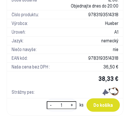
Objednajte dnes do 20:00
Číslo produktu:
9783193514318
Výrobca:
Hueber
Úroveň:
A1
Jazyk:
nemecký
Niečo navyše:
nie
EAN kód:
9783193514318
Naša cena bez DPH :
36,50 €
38,33 €
Strážny pes:
-
+
ks