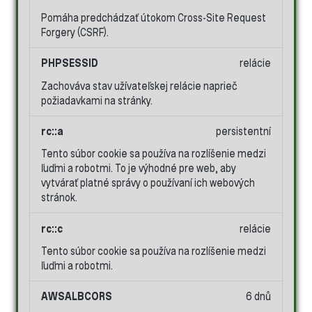
Pomáha predchádzať útokom Cross-Site Request
Forgery (CSRF).
PHPSESSID
relácie
Zachováva stav užívateľskej relácie naprieč
požiadavkami na stránky.
rc::a
persistentní
Tento súbor cookie sa používa na rozlíšenie medzi
ľuďmi a robotmi. To je výhodné pre web, aby
vytvárať platné správy o používaní ich webových
stránok.
rc::c
relácie
Tento súbor cookie sa používa na rozlíšenie medzi
ľuďmi a robotmi.
AWSALBCORS
6 dnů