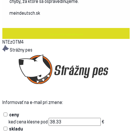
chyby, za ktoré sa ospravedlňujeme.
meindeutsch.sk
Vytvorené systémom
www.webareal.sk
NTEzOTM4
Strážny pes
Informovať na e-mail pri zmene:
ceny
keď cena klesne pod
€
skladu