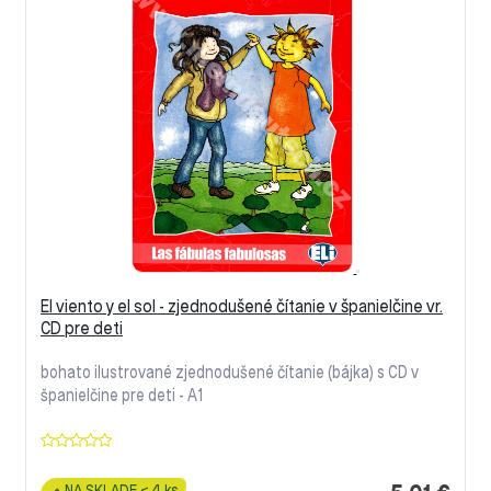
El viento y el sol - zjednodušené čítanie v španielčine vr.
CD pre deti
bohato ilustrované zjednodušené čítanie (bájka) s CD v
španielčine pre deti - A1
NA SKLADE < 4 ks