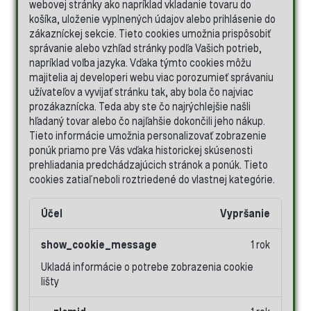
webovej stránky ako napríklad vkladanie tovaru do
košíka, uloženie vyplnených údajov alebo prihlásenie do
zákazníckej sekcie.
Tieto cookies umožnia prispôsobiť
správanie alebo vzhľad stránky podľa Vašich potrieb,
napríklad voľba jazyka.
Vďaka týmto cookies môžu
majitelia aj developeri webu viac porozumieť správaniu
užívateľov a vyvijať stránku tak, aby bola čo najviac
prozákaznícka. Teda aby ste čo najrýchlejšie našli
hľadaný tovar alebo čo najľahšie dokončili jeho nákup.
Tieto informácie umožnia personalizovať zobrazenie
ponúk priamo pre Vás vďaka historickej skúsenosti
prehliadania predchádzajúcich stránok a ponúk.
Tieto
cookies zatiaľ neboli roztriedené do vlastnej kategórie.
Účel
Vypršanie
show_cookie_message
1 rok
Ukladá informácie o potrebe zobrazenia cookie
lišty