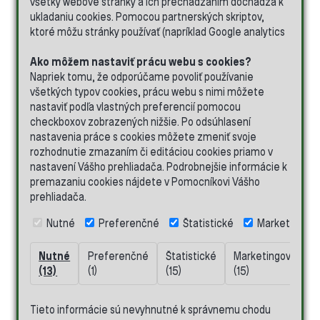
všetky webové stránky a ich prechádzaním dochádza k
ukladaniu cookies. Pomocou partnerských skriptov,
ktoré môžu stránky používať (napríklad Google analytics
Ako môžem nastaviť prácu webu s cookies?
Napriek tomu, že odporúčame povoliť používanie
všetkých typov cookies, prácu webu s nimi môžete
nastaviť podľa vlastných preferencií pomocou
checkboxov zobrazených nižšie. Po odsúhlasení
nastavenia práce s cookies môžete zmeniť svoje
rozhodnutie zmazaním či editáciou cookies priamo v
nastavení Vášho prehliadača. Podrobnejšie informácie k
premazaniu cookies nájdete v Pomocníkovi Vášho
prehliadača.
Nutné
Preferenčné
Štatistické
Marketingov
Nutné
Preferenčné
Štatistické
Marketingové
N
(13)
(1)
(15)
(15)
(
Tieto informácie sú nevyhnutné k správnemu chodu