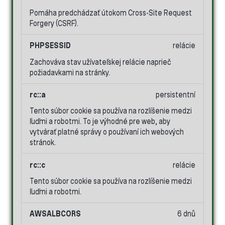
Pomáha predchádzať útokom Cross-Site Request
Forgery (CSRF).
PHPSESSID
relácie
Zachováva stav užívateľskej relácie naprieč
požiadavkami na stránky.
rc::a
persistentní
Tento súbor cookie sa používa na rozlíšenie medzi
ľuďmi a robotmi. To je výhodné pre web, aby
vytvárať platné správy o používaní ich webových
stránok.
rc::c
relácie
Tento súbor cookie sa používa na rozlíšenie medzi
ľuďmi a robotmi.
AWSALBCORS
6 dnů