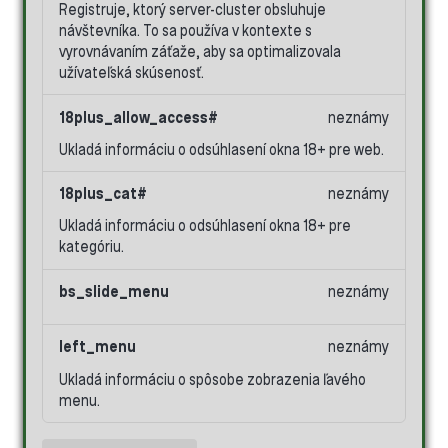
Registruje, ktorý server-cluster obsluhuje
návštevníka. To sa používa v kontexte s
vyrovnávaním záťaže, aby sa optimalizovala
užívateľská skúsenosť.
18plus_allow_access#
neznámy
Ukladá informáciu o odsúhlasení okna 18+ pre web.
18plus_cat#
neznámy
Ukladá informáciu o odsúhlasení okna 18+ pre
kategóriu.
bs_slide_menu
neznámy
left_menu
neznámy
Ukladá informáciu o spôsobe zobrazenia ľavého
menu.