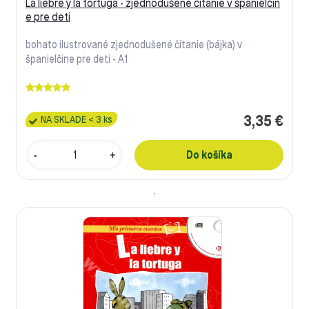
La liebre y la tortuga - zjednodušené čítanie v španielčin
e pre deti
bohato ilustrované zjednodušené čítanie (bájka) v
španielčine pre deti - A1
3,35 €
NA SKLADE < 3 ks
-
+