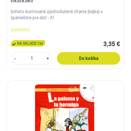
bohato ilustrované zjednodušené čítanie (bájka) v
španielčine pre deti - A1
3,35 €
NA SKLADE 1 ks
-
+