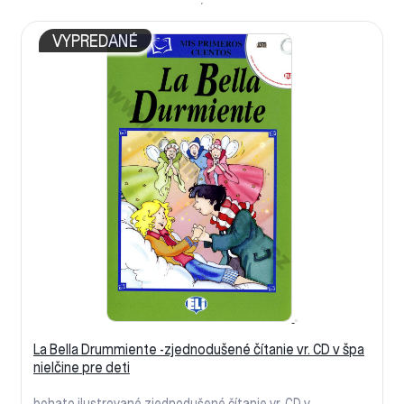
VYPREDANÉ
La Bella Drummiente -zjednodušené čítanie vr. CD v špa
nielčine pre deti
bohato ilustrované zjednodušené čítanie vr. CD v