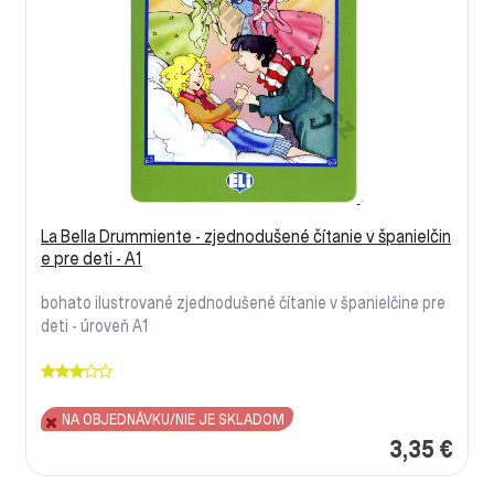
La Bella Drummiente - zjednodušené čítanie v španielčin
e pre deti - A1
bohato ilustrované zjednodušené čítanie v španielčine pre
deti - úroveň A1
NA OBJEDNÁVKU/NIE JE SKLADOM
3,35 €