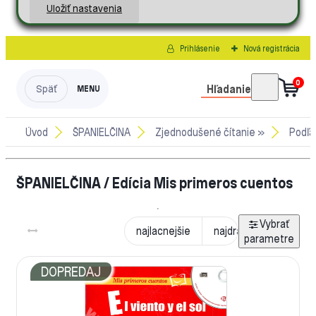
Uložiť nastavenia
Prihlásenie
Nová registrácia
0
Hľadanie
Úvod
ŠPANIELČINA
Zjednodušené čítanie »
Podľa
ŠPANIELČINA / Edícia Mis primeros cuentos
najlacnejšie
najdrahšie
najnov
DOPREDAJ