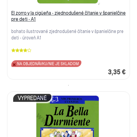
El zorro y la cigüeña - zjednodušené čítanie v španielčine
pre deti - A1
bohato ilustrované zjednodušené čítanie v španielčine pre
deti - úroveň A1
NA OBJEDNÁVKU/NIE JE SKLADOM
3,35 €
VYPREDANÉ