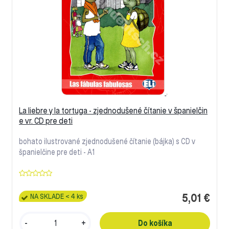
La liebre y la tortuga - zjednodušené čítanie v španielčin
e vr. CD pre deti
bohato ilustrované zjednodušené čítanie (bájka) s CD v
španielčine pre deti - A1
5,01 €
NA SKLADE < 4 ks
-
+