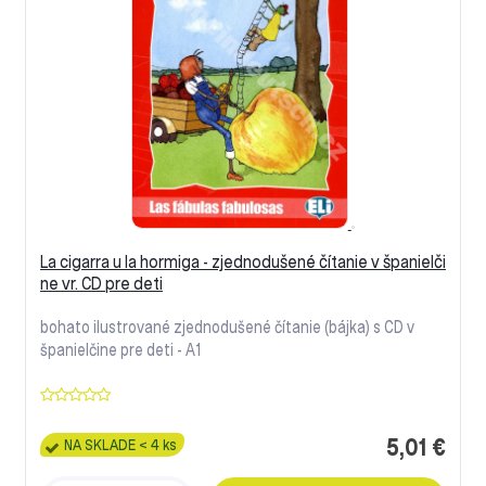
La cigarra u la hormiga - zjednodušené čítanie v španielči
ne vr. CD pre deti
bohato ilustrované zjednodušené čítanie (bájka) s CD v
španielčine pre deti - A1
5,01 €
NA SKLADE < 4 ks