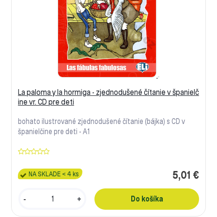
La paloma y la hormiga - zjednodušené čítanie v španielč
ine vr. CD pre deti
bohato ilustrované zjednodušené čítanie (bájka) s CD v
španielčine pre deti - A1
5,01 €
NA SKLADE < 4 ks
-
+