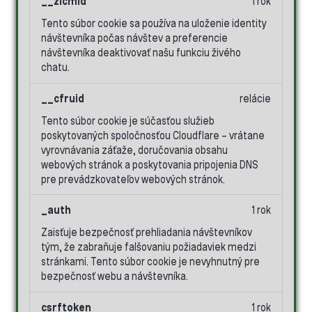
__zlcmid
1 rok
Tento súbor cookie sa používa na uloženie identity
návštevníka počas návštev a preferencie
návštevníka deaktivovať našu funkciu živého
chatu.
__cfruid
relácie
Tento súbor cookie je súčasťou služieb
poskytovaných spoločnosťou Cloudflare – vrátane
vyrovnávania záťaže, doručovania obsahu
webových stránok a poskytovania pripojenia DNS
pre prevádzkovateľov webových stránok.
_auth
1 rok
Zaisťuje bezpečnosť prehliadania návštevníkov
tým, že zabraňuje falšovaniu požiadaviek medzi
stránkami. Tento súbor cookie je nevyhnutný pre
bezpečnosť webu a návštevníka.
csrftoken
1 rok